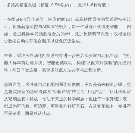
- 多路高精度泵组（精度±0.5%以内），支持1–8种母液；
- 在线pH/电导传感器，响应时间12）或高粘度母液的泵送需特殊设
计。但随着微流控与AI算法的融入，新一代系统正变得更智能——例
如，通过机器学习预测混合后的pH，减少反馈调节次数；或根据历
史数据自动推荐混合顺序以避免沉淀生成。
未来，缓冲液自动化配制系统将进一步融入实验室自动化生态。与机
器人样本前处理系统、智能仓储联动，构建“从配方到实验”的无缝闭
环；与云平台连接，实现多站点方法共享与远程诊断。
总而言之，缓冲液自动化配制系统所做的，不仅是省去称量步骤，更
是将实验室的基础液体从“经验产物”转变为“工程产品”。它让科学家
从繁琐重复中解放，专注于真正的科学问题；也让每一毫升缓冲液，
都成为可信赖、可追溯、可重复的科研基石。在这套系统中，精准不
再是追求，而是默认状态。