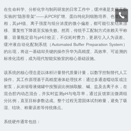
在生命科学、分析化学与制药研发的日常工作中，缓冲液是支撑无数
实验的“隐形骨架”——从PCR扩增、蛋白纯化到细胞培养、色谱流动
相，其pH值、离子强度与组分浓度的微小偏差，都可能引发结果漂
移、重复性下降甚至实验失败。然而，传统手工配制方式依赖天平称
量、容量瓶定容与pH计校正，不仅耗时费力，更易引入人为误差。
缓冲液自动化配制系统（Automated Buffer Preparation System）
的出现，将这一基础却关键的操作升华为高精度、高效率、可追溯的
标准化流程，成为现代智能实验室的核心基础设施。
该系统的核心理念是以体积计量替代质量计量，以数字控制替代人工
操作。其工作原理基于高精度液体处理技术：通过多通道蠕动泵或注
射泵，从浓缩母液储罐中按预设比例抽取酸、碱、盐及去离子水，在
混合腔内动态混合，并实时监测pH与电导率，通过反馈算法微调组
分比例，直至目标参数达成。整个过程无需固体试剂称量，避免了吸
湿、结块、称量误差等传统痛点。
系统硬件通常包括：