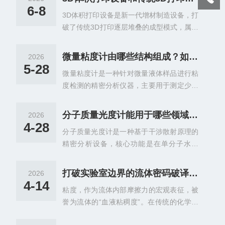
固定处理，直接通过量化玻片反射光与生物
6-8
3D体积打印设备是新一代增材制造设备，打
分子散射光之间的干涉信号，实现对单个分
破了传统3D打印逐层堆叠的成型模式，属于
子质量的定量分析。在实际应用中，分子质
无分层一体化成型装置。该设备依托光学投
量光度计广泛用于蛋白质、核酸、病毒载体
影与空间能量调控技术，可在液态光敏材料
及各类生物大分子复合物的表征与分析。其
微量粘度计由哪些结构组成？如何规范使用
2026
体系中，通过多维度光束叠加实现三维空间
快速、微量的检测特点，使其在生物制药、
5-28
微量粘度计是一种针对微量液体样品进行粘
精准固化，无需层层打印、逐层叠加，能够
基础研究和质量控制等领域展现出良好的应
度检测的精密分析仪器，主要用于测定少量
一次性完成整体结构成型，是精密制造、生
用前景，为研究人员提供了一种温和、高效
流体物料的动态粘度、运动粘度等物理参
物科研领域的新型打印设备。相较于传统设
的分子质量分析手段。一、...
数。区别于传统常规粘度检测设备，该仪器
备，它彻底改变了增材制造的成型逻辑，解
分子质量光度计能用于哪些领域？操作与维护指南
2026
对样品用量要求较低，可有效解决贵重、微
决了分层打印带来的诸多技术短板。传统FD
4-28
分子质量光度计是一种基于干涉散射原理的
量、难获取样品的粘度检测难题，大幅减少
M、SLA等常规3D打印设备，依靠分层累积
精密分析设备，核心功能是在单分子水平
物料损耗。仪器依托精密传感与智能测算系
成型，成型速度慢、层纹明显，复杂结构成
上，对溶液中生物分子的质量进行精准测
统，能够精准捕捉流体流动阻力变化，数据
型难度大，还容...
量，无需对样品进行标记或修饰，可真实反
稳定性强，是材料研发、工业质检、科研实
打破实验室边界的流体密码破译者：便携式微量粘度计的技术演进与全场景应用
2026
映分子在天然状态下的质量分布和特性。其
验中用于流体物性分析的核心设备。在精细
4-14
粘度，作为流体内部摩擦力的宏观表征，被
检测灵敏度高、样品需求量少、操作便捷，
化工、生物医药、新材料、食品美妆等诸多
誉为流体的“血液粘稠度”。在传统的化学与
广泛应用于生物、医药、科研等相关领域，
领域，液体物料的粘度是判定物料流动性、
材料科学认知中，获取精确的粘度数据往往
是开展分子特性研究、样品质量控制的重要
稳定性、成品品质的重要指标...