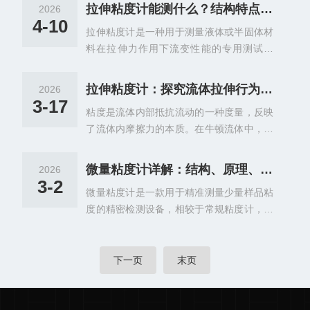
意味着繁琐的实验过程：搬运笨重的旋转粘
工具。分子质量光度计凭借无标记检测、快
拉伸粘度计能测什么？结构特点及使用方法详解
2026
度计、在恒温水浴中等待漫长的热平衡、消
速高效的优势，弥补了传统检测设备的不
4-10
拉伸粘度计是一种用于测量液体或半固体材
耗几十毫升甚至上百毫升的昂贵样品。然
足，可适配蛋白质、核酸、大分子复合物等
料在拉伸力作用下流变性能的专用测试设
而，随着现代生物制药、新能源、法医科学
多种样品的检测需求，为科研实验和生产质
备，核心通过施加均匀的拉伸力或应变，监
以及野外勘探等领域的发展，“微量、快速、
量管控提供可靠的数据支撑。了解...
测材料在受力过程中的力学响应，精准计算
原位”成为了对流体表征的刚性需求。在这一
拉伸粘度计：探究流体拉伸行为的精密科学仪器
2026
拉伸粘度及相关流变参数，为材料研发、生
背景下，便携式微量粘度计应运而生。它不
3-17
粘度是流体内部抵抗流动的一种度量，反映
产管控和工艺优化提供科学数据支撑。它适
仅是对传统流变学测量工具的物理空间压
了流体内摩擦力的本质。在牛顿流体中，粘
配多种类型材料的测试需求，操作规范且测
缩，更是一次基于微机电系统（MEMS）和
度是一个与剪切速率无关的常数。然而，大
试精准，广泛应用于高分子、食品、日化等
声学物理学的底层技术...
多数工程和生物流体，如聚合物溶液、熔
多个行业，是深入了解材料拉伸特性、保障
微量粘度计详解：结构、原理、用途及使用方法
2026
体、悬浮液、乳液等，都属于非牛顿流体，
产品质量的核心测试设备。在材料加工和科
3-2
微量粘度计是一款用于精准测量少量样品粘
其粘度会随流动条件（如剪切速率或拉伸速
研领域，材料的拉伸流变性能直接决定其加
度的精密检测设备，相较于常规粘度计，其
率）而变化。流动类型主要分为剪切流动和
工工艺适配性和最终产品质量，如聚合物纺
优势在于样品用量少（通常仅需几微升至几
拉伸流动两大类。在简单的剪切流动中，流
丝、薄膜吹塑、食品涂层等工...
十微升），且检测精度高、操作便捷，广泛
体层相互滑过，速度梯度方向与流动方向垂
应用于医药、化工、食品、生物、材料等多
下一页
末页
直；而在拉伸流动中，流体元在流动方向上
个领域，尤其适配珍贵样品、微量反应体系
被拉伸，速度梯度方向与流动方向平行，导
的粘度检测。作为量化流体物料粘稠程度的
致流体元形状发生显著变化，如拉长或变
核心工具，微量粘度计能为产品研发、质量